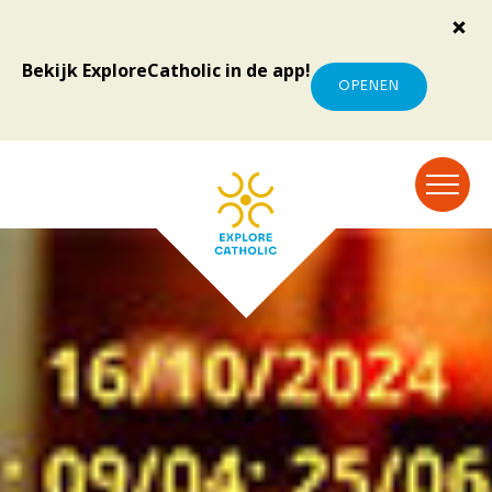
Bekijk ExploreCatholic in de app!
OPENEN