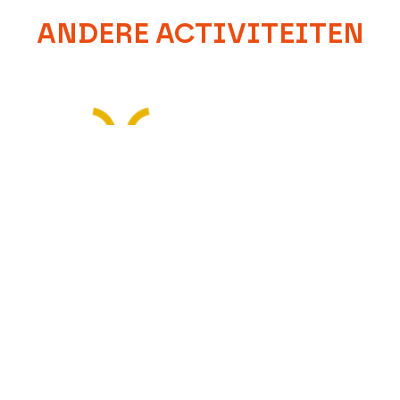
ANDERE ACTIVITEITEN
eciaal Jubeljaar Sint Franciscus van
Assisi