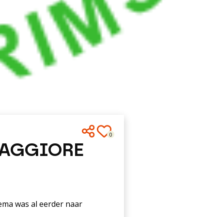
0
MAGGIORE
hema was al eerder naar