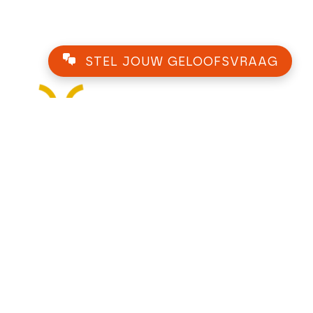
STEL JOUW GELOOFSVRAAG
Zomervak
Oude Abdij Drongen