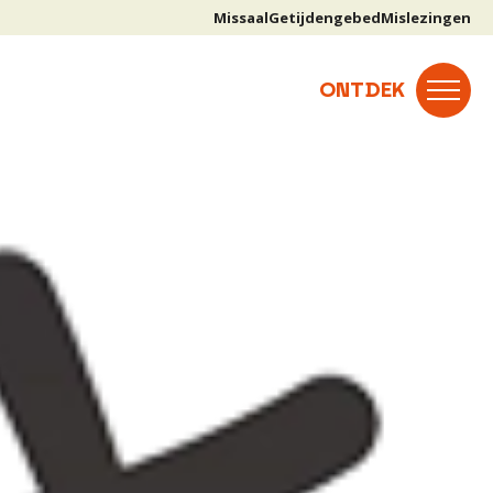
Missaal
Getijdengebed
Mislezingen