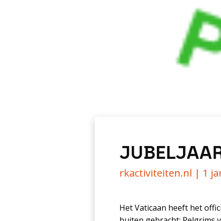
JUBELJAAR
rkactiviteiten.nl |
1 j
Het Vaticaan heeft het offi
buiten gebracht: Pelgrims 