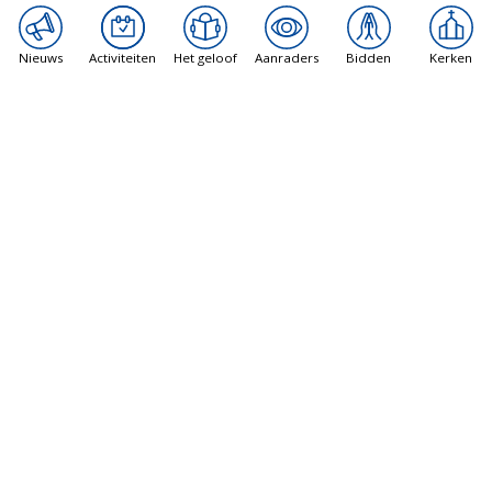
ANDERE ACTIVITEITEN
Nieuws
Activiteiten
Het geloof
Aanraders
Bidden
Kerken
Karmelietaans Jubeljaar