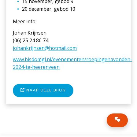
15 november, gebod 9
20 december, gebod 10
Meer info:
Johan Krijnsen
(06) 25 24 86 74
johankrijnsen@hotmail.com
www.bisdomgl.nl/evenementen/roepingenavonden-
2024-te-heerenveen
NAAR DEZE BRON