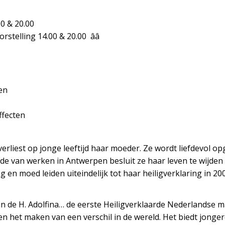
00 & 20.00
telling 14.00 & 20.00 ââ
en
ffecten
 verliest op jonge leeftijd haar moeder. Ze wordt liefdevol
ode van werken in Antwerpen besluit ze haar leven te wijden
n moed leiden uiteindelijk tot haar heiligverklaring in 2000
van de H. Adolfina… de eerste Heiligverklaarde Nederlandse m
en het maken van een verschil in de wereld. Het biedt jonge