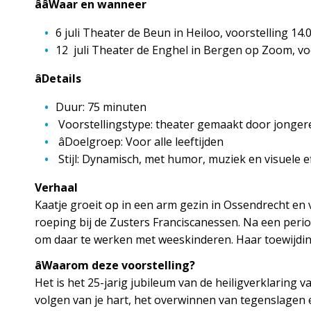
ââWaar en wanneer
6 juli Theater de Beun in Heiloo, voorstelling 14.
12 juli Theater de Enghel in Bergen op Zoom, voors
âDetails
Duur: 75 minuten
Voorstellingstype: theater gemaakt door jonger
âDoelgroep: Voor alle leeftijden
Stijl: Dynamisch, met humor, muziek en visuele e
Verhaal
Kaatje groeit op in een arm gezin in Ossendrecht en
roeping bij de Zusters Franciscanessen. Na een peri
om daar te werken met weeskinderen. Haar toewijding e
âWaarom deze voorstelling?
Het is het 25-jarig jubileum van de heiligverklaring 
volgen van je hart, het overwinnen van tegenslagen 