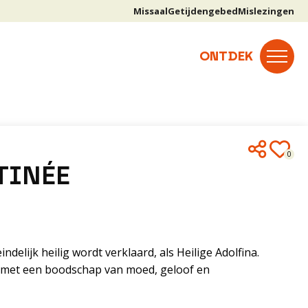
Missaal
Getijdengebed
Mislezingen
0
TINÉE
delijk heilig wordt verklaard, als Heilige Adolfina.
, met een boodschap van moed, geloof en