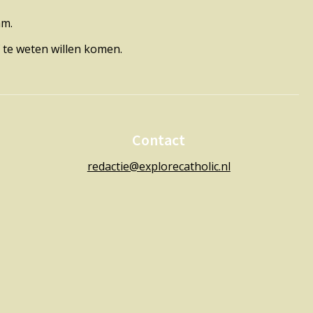
am.
 te weten willen komen.
Contact
redactie@explorecatholic.nl