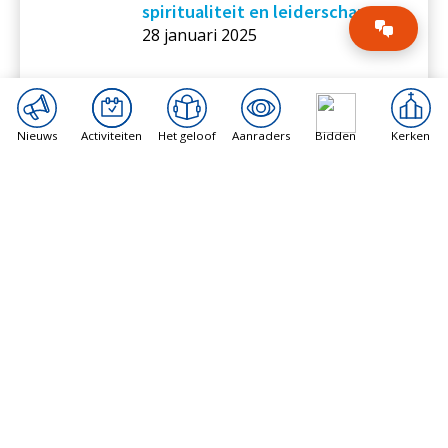
spiritualiteit en leiderschap
28 januari 2025
Nieuws
Activiteiten
Het geloof
Aanraders
Bidden
Kerken
Prinses Beatrix bij symposium
‘Spiritualiteit en Leiderschap’
van In Vrijheid Verbonden
6 januari 2025