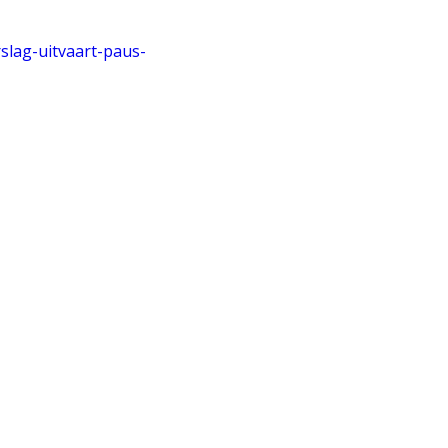
toverslag uitvaart
 Franciscus zaterdag
26 april 2025
il 2025