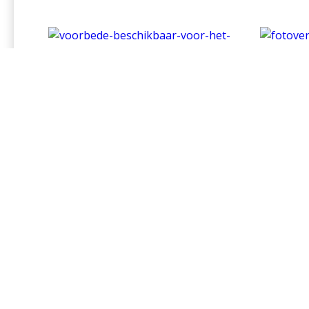
Voorbede beschikbaar
Fo
voor het conclaaf dat op
paus
woensdag 7 mei begint
30 april 2025
28 apr