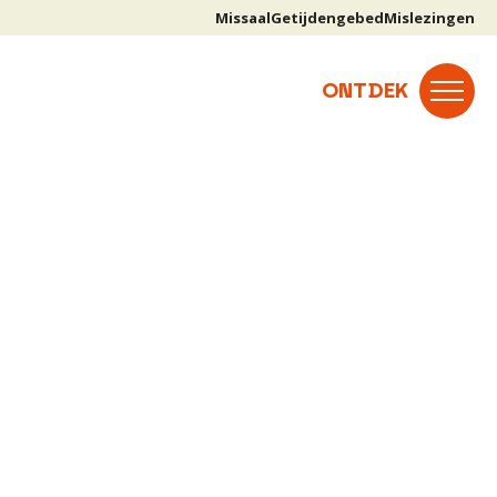
Missaal
Getijdengebed
Mislezingen