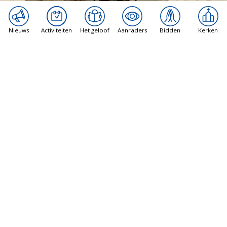
Nieuws
Activiteiten
Het geloof
Aanraders
Bidden
Kerken
Vatican News
Libanon gesprekken in Rome maken
vorderingen, rapporten suggereren
8 augustus 2026