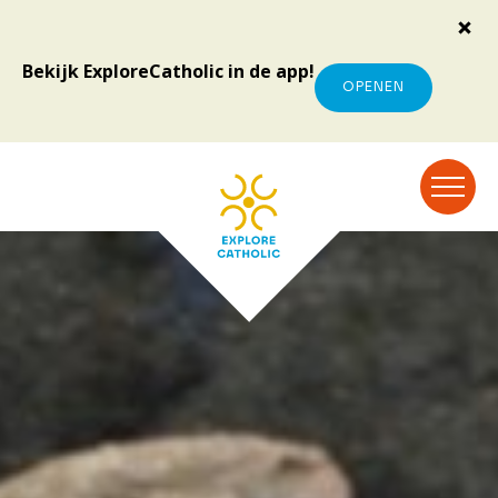
Bekijk ExploreCatholic in de app!
OPENEN