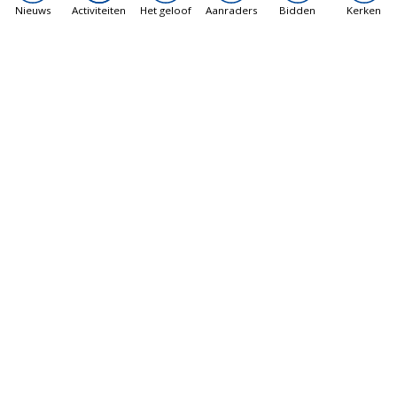
Nieuws
Activiteiten
Het geloof
Aanraders
Bidden
Kerken
Vatican News
Libanon gesprekken in Rome maken
vorderingen, rapporten suggereren