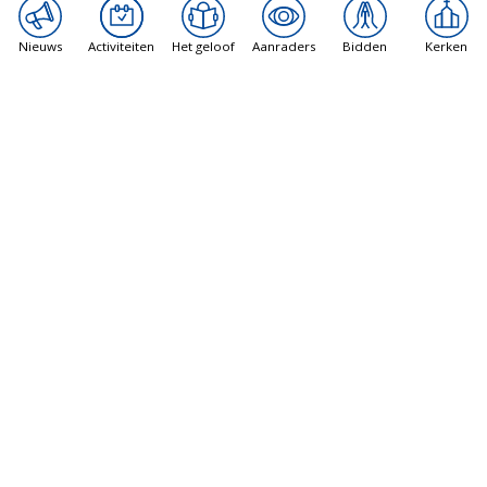
Nieuws
Activiteiten
Het geloof
Aanraders
Bidden
Kerken
Bisdom Haarlem-Amsterdam
Het zomernummer van SamenKerk is uit
6 augustus 2026