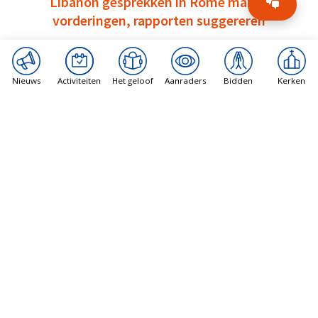
Libanon gesprekken in Rome maken
vorderingen, rapporten suggereren
8 augustus 2026
Nieuws
Activiteiten
Het geloof
Aanraders
Bidden
Kerken