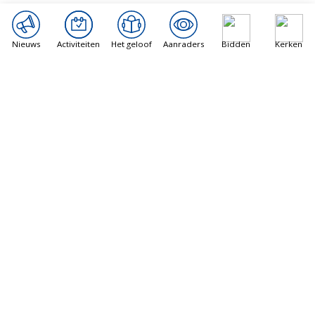
Nieuws
Activiteiten
Het geloof
Aanraders
Bidden
Kerken
Arsacal
Priestervakantie: een mooie traditie
7 augustus 2026