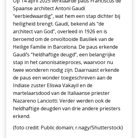
Op 14 april 2025 verklaarde paus Franciscus de
Spaanse architect Antoni Gaudí
“eerbiedwaardig”, wat hem een stap dichter bij
heiligheid brengt. Gaudí, bekend als “de
architect van God”, overleed in 1926 en is
beroemd om de onvoltooide Basiliek van de
Heilige Familie in Barcelona. De paus erkende
Gaudí’s “heldhaftige deugd”, een belangrijke
stap in het canonisatieproces, waarvoor nu
twee wonderen nodig zijn. Daarnaast erkende
de paus een wonder toegeschreven aan de
Indiase zuster Eliswa Vakayil en de
martelaarsdood van de Italiaanse priester
Nazareno Lanciotti. Verder werden ook de
heldhaftige deugden van drie andere priesters
erkend.
(foto c
redit: Public domain; r.nagy/Shutterstock
)