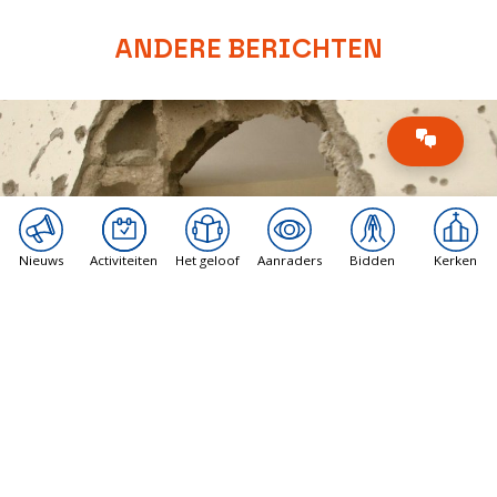
ANDERE BERICHTEN
Nieuws
Activiteiten
Het geloof
Aanraders
Bidden
Kerken
Vatican News