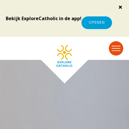
Bekijk ExploreCatholic in de app!
OPENEN