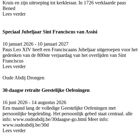
Kruis en zijn uitroeping tot kerkleraar. In 1726 verklaarde paus
Bened
Lees verder
Speciaal Jubeljaar Sint Franciscus van Assisi
10 januari 2026 - 10 januari 2027
Paus Leo XIV heeft een Fran­cis­caans Jubel­jaar uit­ge­roe­pen voor het
gedenken van de 800ste ver­jaar­dag van het over­lij­den van Sint
Fran­cis­cus
Lees verder
Oude Abdij Drongen
30-daagse retraite Geestelijke Oefeningen
16 juni 2026 - 14 augustus 2026
Een maand lang de volledige Geestelijke Oefeningen met
persoonlijke begeleiding. Het persoonlijk gebed staat centraal. alle
info: www.oudeabdij.be/30daagse-go.html Meer info:
www.oudeabdij.be/30d
Lees verder