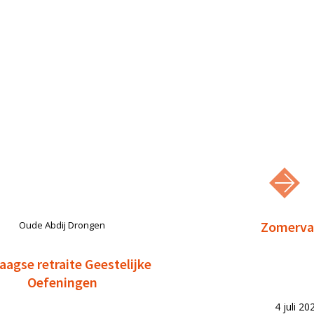
Zomervak
Oude Abdij Drongen
aagse retraite Geestelijke
Oefeningen
4 juli 2