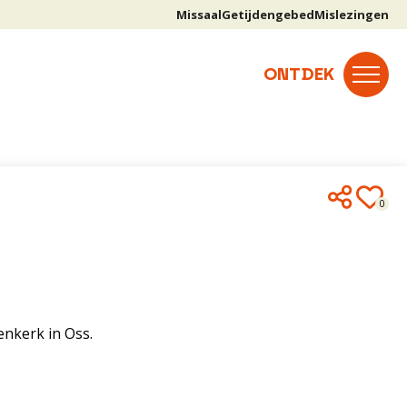
Missaal
Getijdengebed
Mislezingen
0
enkerk in Oss.