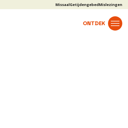
Missaal
Getijdengebed
Mislezingen