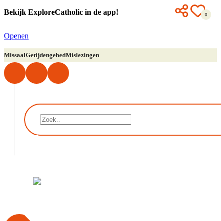
Bekijk ExploreCatholic in de app!
0
Openen
Missaal
Getijdengebed
Mislezingen