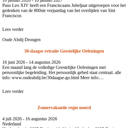
10 januari 2026 - 10 januari 2027
Paus Leo XIV heeft een Fran­cis­caans Jubel­jaar uit­ge­roe­pen voor het
gedenken van de 800ste ver­jaar­dag van het over­lij­den van Sint
Fran­cis­cus
Lees verder
Oude Abdij Drongen
30-daagse retraite Geestelijke Oefeningen
16 juni 2026 - 14 augustus 2026
Een maand lang de volledige Geestelijke Oefeningen met
persoonlijke begeleiding. Het persoonlijk gebed staat centraal. alle
info: www.oudeabdij.be/30daagse-go.html Meer info:
www.oudeabdij.be/30d
Lees verder
Zomervakantie regio noord
4 juli 2026 - 16 augustus 2026
Nederland