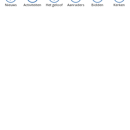
Nieuws
Activiteiten
Het geloof
Aanraders
Bidden
Kerken
Karmelietaans Jubeljaar
14 december 2025 - 14 december 2026