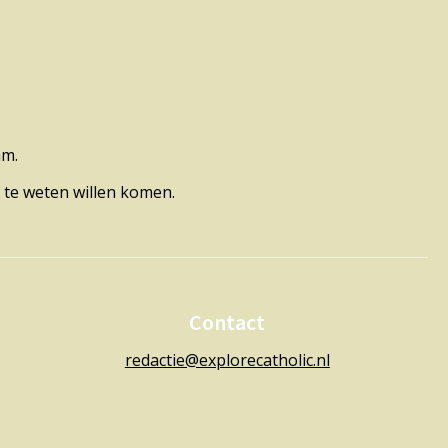
am.
 te weten willen komen.
Contact
redactie@explorecatholic.nl