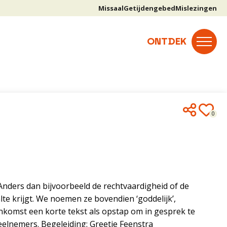
Missaal
Getijdengebed
Mislezingen
0
Anders dan bijvoorbeeld de rechtvaardigheid of de
lte krijgt. We noemen ze bovendien ‘goddelijk’,
eenkomst een korte tekst als opstap om in gesprek te
eelnemers. Begeleiding: Greetje Feenstra