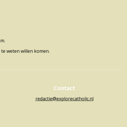
am.
 te weten willen komen.
Contact
redactie@explorecatholic.nl