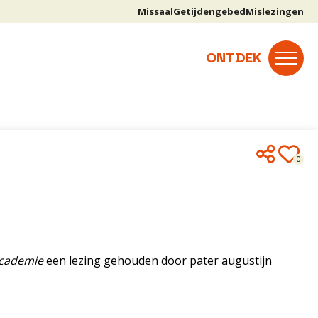
Missaal
Getijdengebed
Mislezingen
0
Academie
een lezing gehouden door pater augustijn