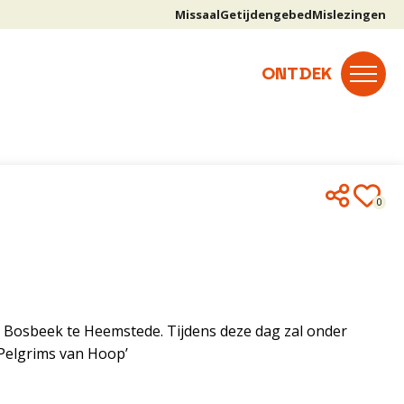
Missaal
Getijdengebed
Mislezingen
0
 Bosbeek te Heemstede. Tijdens deze dag zal onder
‘Pelgrims van Hoop’