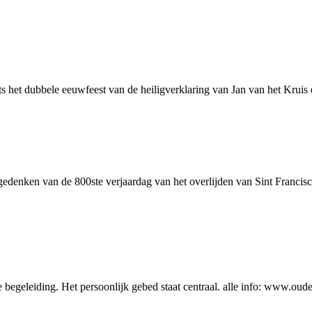
het dubbele eeuwfeest van de heiligverklaring van Jan van het Kruis e
gedenken van de 800ste ver­jaar­dag van het over­lij­den van Sint Fran­cis­
 begeleiding. Het persoonlijk gebed staat centraal. alle info: www.o