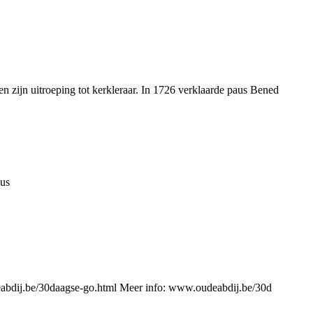
n zijn uitroeping tot kerkleraar. In 1726 verklaarde paus Bened
cus
udeabdij.be/30daagse-go.html Meer info: www.oudeabdij.be/30d