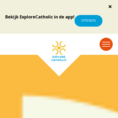
Bekijk ExploreCatholic in de app!
OPENEN