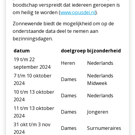
boodschap verspreidt dat iedereen geroepen is
om heilig te worden (
www.opusdei.nl
).
Zonnewende biedt de mogelijkheid om op de
onderstaande data deel te nemen aan
bezinningsdagen.
datum
doelgroep
bijzonderheid
19 t/m 22
Heren
Nederlands
september 2024
7 t/m 10 oktober
Nederlands
Dames
2024
Midweek
10 t/m 13 oktober
Dames
Nederlands
2024
11 t/m 13 oktober
Dames
Jongeren
2024
31 okt t/m 3 nov
Dames
Surnumeraires
2024