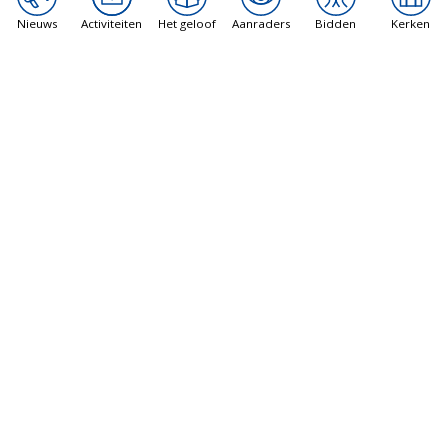
Nieuws
Activiteiten
Het geloof
Aanraders
Bidden
Kerken
NAAR DEZE BRON
ANDERE ACTIVITEITEN