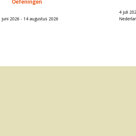
Oefeningen
4 juli 2
 juni 2026 - 14 augustus 2026
Nederla