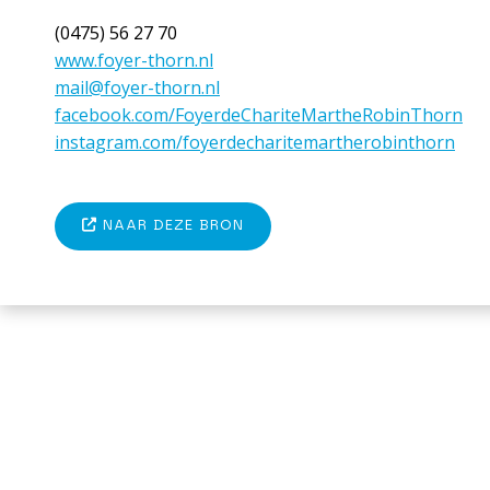
(0475) 56 27 70
www.foyer-thorn.nl
mail@foyer-thorn.nl
facebook.com/FoyerdeChariteMartheRobinThorn
instagram.com/foyerdecharitemartherobinthorn
NAAR DEZE BRON