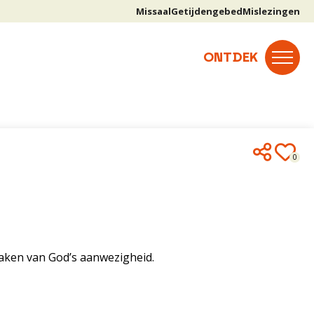
Missaal
Getijdengebed
Mislezingen
0
 maken van God’s aanwezigheid.