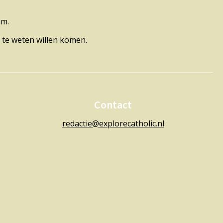
am.
 te weten willen komen.
Contact
redactie@explorecatholic.nl