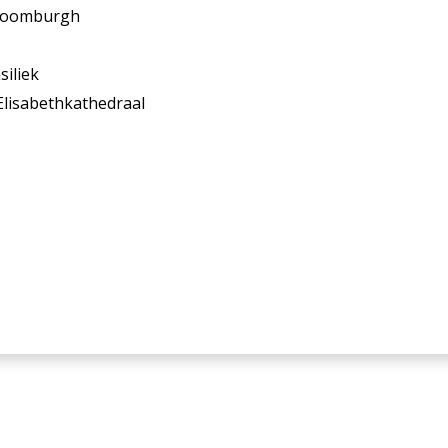
 Roomburgh
siliek
Elisabethkathedraal