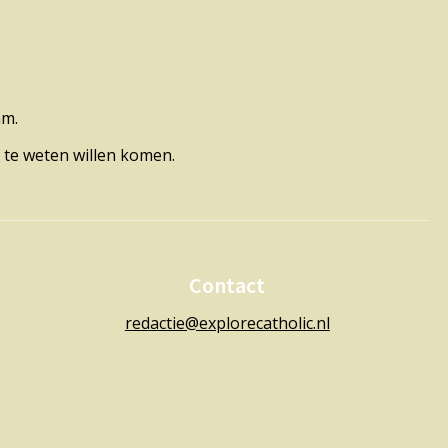
am.
 te weten willen komen.
Contact
redactie@explorecatholic.nl