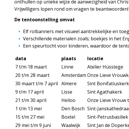
onthullen op unieke wijze de aanwezigheid van Chris
Vrijwilligers lopen rond om vragen te beantwoorden!
De tentoonstelling omvat
Elf rolbanners met visueel aantrekkelijke en toeg
Verschillende materialen zoals; boekjes in het En
Een speurtocht voor kinderen, waardoor de tentoon
data
plaats
locatie
7 t/m 18 maart
Linne
Atelier Hüsstege
20 t/m 28 maart
Amsterdam
Onze Lieve Vrouwk
30 maart t/m 7 april
Almere
Sint Bonifatiuskerk
9 t/m 17 april
Lisse
Sint Agathakerk
21 t/m 30 april
Heiloo
Onze Lieve Vrouw 
1 t/m 13 mei
Den Bosch
Sint-Janskathedraa
15 t/m 27 mei
Boxtel
Sint-Petrusbasiliek
29 mei t/m 9 juni
Waalwijk
Sint Jan de Doperk