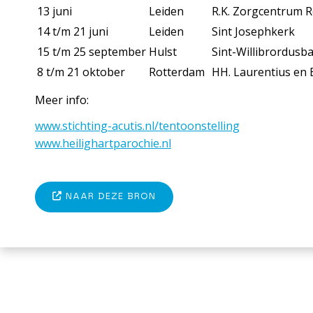
13 juni
Leiden
R.K. Zorgcentrum
14 t/m 21 juni
Leiden
Sint Josephkerk
15 t/m 25 september
Hulst
Sint-Willibrordusba
8 t/m 21 oktober
Rotterdam
HH. Laurentius en 
Meer info:
www.stichting-acutis.nl/tentoonstelling
www.heilighartparochie.nl
NAAR DEZE BRON