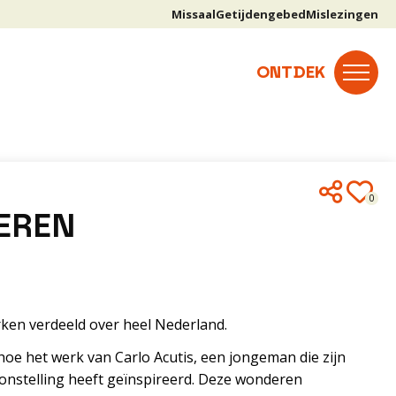
Missaal
Getijdengebed
Mislezingen
0
EREN
erken verdeeld over heel Nederland.
hoe het werk van Carlo Acutis, een jongeman die zijn
onstelling heeft geïnspireerd. Deze wonderen