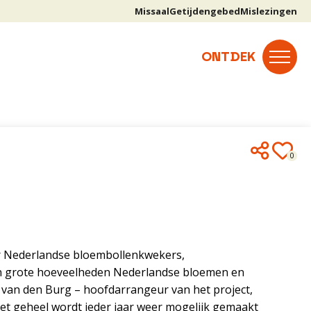
Missaal
Getijdengebed
Mislezingen
0
oor Nederlandse bloembollenkwekers,
len grote hoeveelheden Nederlandse bloemen en
t van den Burg – hoofdarrangeur van het project,
. Het geheel wordt ieder jaar weer mogelijk gemaakt