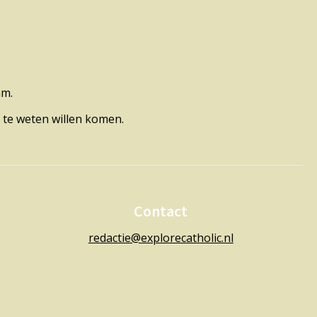
am.
 te weten willen komen.
Contact
redactie@explorecatholic.nl