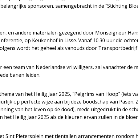
belangrijke sponsoren, samengebracht in de “Stichting Bloeme
nten, en andere materialen gezegend door Monseigneur Han
nferentie, op Keukenhof in Lisse. Vanaf 10:30 uur die och
rvolgens wordt het geheel als vanouds door Transportbedrijf
een team van Nederlandse vrijwilligers, zal vanachter de 
oede banen leiden.
thema van het Heilig Jaar 2025, “Pelgrims van Hoop” (iets wat
uurlijk op perfecte wijze aan bij deze boodschap van Pasen. Z
inning van het leven op de dood), mede uitgedrukt in de sch
 het Heilig Jaar 2025 als de kleuren ervan zullen in de bloem
et Sint Pietersplein met tientallen arrangementen rondom h