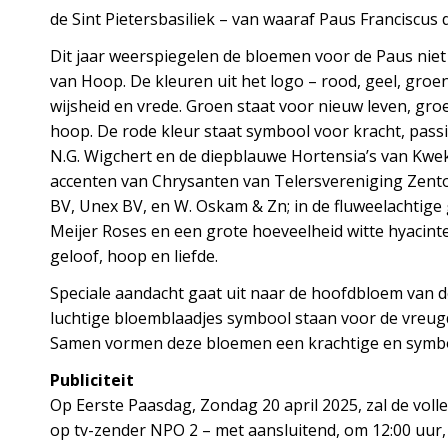
de Sint Pietersbasiliek – van waaraf Paus Franciscus 
Dit jaar weerspiegelen de bloemen voor de Paus niet 
van Hoop. De kleuren uit het logo – rood, geel, gro
wijsheid en vrede. Groen staat voor nieuw leven, gro
hoop. De rode kleur staat symbool voor kracht, passie
N.G. Wigchert en de diepblauwe Hortensia’s van Kwek
accenten van Chrysanten van Telersvereniging Zento
BV, Unex BV, en W. Oskam & Zn; in de fluweelachtige 
Meijer Roses en een grote hoeveelheid witte hyacinte
geloof, hoop en liefde.
Speciale aandacht gaat uit naar de hoofdbloem van de
luchtige bloemblaadjes symbool staan voor de vreugd
Samen vormen deze bloemen een krachtige en symbol
Publiciteit
Op Eerste Paasdag, Zondag 20 april 2025, zal de v
op tv-zender NPO 2 – met aansluitend, om 12:00 uur, d