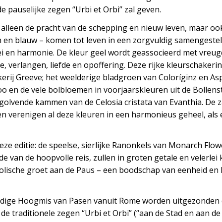
de pauselijke zegen “Urbi et Orbi” zal geven.
alleen de pracht van de schepping en nieuw leven, maar ook
en en blauw – komen tot leven in een zorgvuldig samengeste
ei en harmonie. De kleur geel wordt geassocieerd met vreugd
, verlangen, liefde en opoffering. Deze rijke kleurschakerin
erij Greeve; het weelderige bladgroen van Coloríginz en A
o en de vele bolbloemen in voorjaarskleuren uit de Bollen
golvende kammen van de Celosia cristata van Evanthia. De z
n verenigen al deze kleuren in een harmonieus geheel, als 
ze editie: de speelse, sierlijke Ranonkels van Monarch Flo
e van de hoopvolle reis, zullen in groten getale en velerle
ische groet aan de Paus – een boodschap van eenheid en li
olledige Hoogmis van Pasen vanuit Rome worden uitgezonde
e traditionele zegen “Urbi et Orbi” (“aan de Stad en aan de W