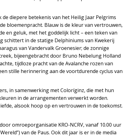
 de diepere betekenis van het Heilig Jaar Pelgrims
lde bloemenpracht. Blauw is de kleur van vertrouwen,
e en geluk, met het goddelijk licht – een teken van
g schittert in de statige Delphiniums van Kwekerij
sparagus van Vandervalk Groenesier; de zonnige
streek, bijeengebracht door Bruno Nebelung Holland
achte, tijdloze pracht van de Avalanche rozen van
een stille herinnering aan de voortdurende cyclus van
wers, in samenwerking met Coloríginz, die met hun
i kleuren in de arrangementen verwerkt worden.
efde, alsook hoop op en vertrouwen in de toekomst.
n door omroeporganisatie KRO-NCRV, vanaf 10.00 uur
ereld”) van de Paus. Ook dit jaar is er in de media