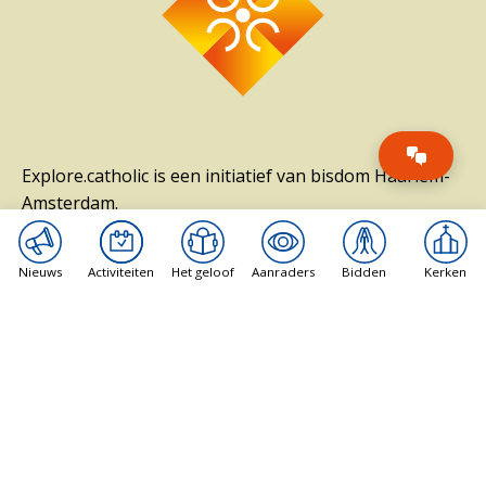
Explore.catholic is een initiatief van bisdom Haarlem-
Amsterdam.
Het heeft als doel om mensen de weg te wijzen die
meer over het katholieke geloof te weten willen
Nieuws
Activiteiten
Het geloof
Aanraders
Bidden
Kerken
komen.
Pagina's
News