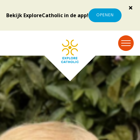
Bekijk ExploreCatholic in de app!
OPENEN