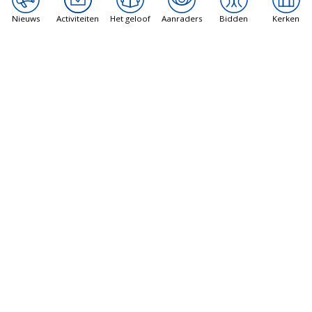
Nieuws
Activiteiten
Het geloof
Aanraders
Bidden
Kerken
Explore.catholic is een initiatief van bisdom Haarlem-
Amsterdam.
Het heeft als doel om mensen de weg te wijzen die
meer over het katholieke geloof te weten willen
komen.
Pagina's
News
Activiteiten
Het geloof
Aanraders