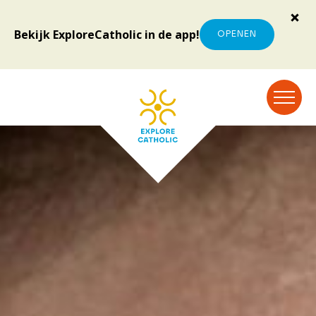
Bekijk ExploreCatholic in de app!
OPENEN