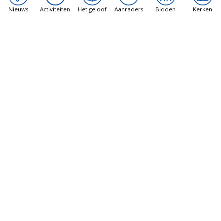
Nieuws
Activiteiten
Het geloof
Aanraders
Bidden
Kerken
Explore.catholic is een initiatief van bisdom Haarlem-
Amsterdam.
Het heeft als doel om mensen de weg te wijzen die
meer over het katholieke geloof te weten willen
komen.