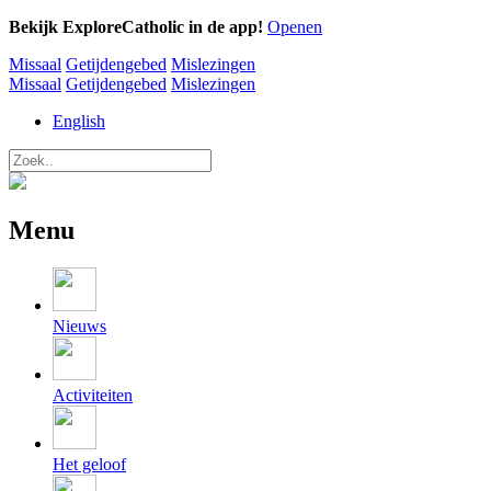
Bekijk ExploreCatholic in de app!
Openen
Missaal
Getijdengebed
Mislezingen
Missaal
Getijdengebed
Mislezingen
English
Menu
Nieuws
Activiteiten
Het geloof