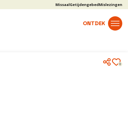
Missaal
Getijdengebed
Mislezingen
0