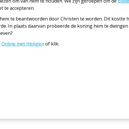
t kiezen om van hem te houden. We zijn geroepen om de
blijd
et te accepteren.
r hem te beantwoorden door Christen te worden. Dit kostte he
erde. In plaats daarvan probeerde de koning hem te dwingen o
 leven?
p
Online met Heiligen
of klik: