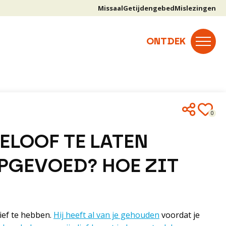
Missaal
Getijdengebed
Mislezingen
0
ELOOF TE LATEN
PGEVOED? HOE ZIT
lief te hebben.
Hij heeft al van je gehouden
voordat je