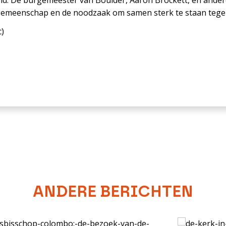
ld. De burgemeester van Boulder, Aaron Brockett, en ander
gemeenschap en de noodzaak om samen sterk te staan tege
c
)
ANDERE BERICHTEN