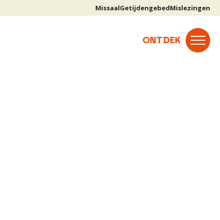
Missaal
Getijdengebed
Mislezingen