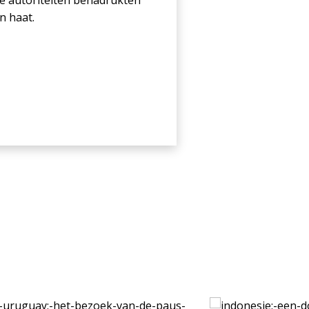
e autoriteiten benadrukten
n haat.