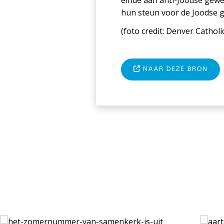
einde aan anti-Joodse gewe
hun steun voor de Joodse 
(foto c
redit: Denver Catholi
NAAR DEZE BRON