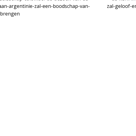
Vatican News
artsbisschop Colombo: De bezoek
De kerk 
an de paus aan Argentinië zal een
paus z
boodschap van vrede brengen
5 augustus 2026