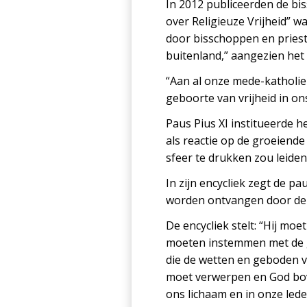
In 2012 publiceerden de b
over Religieuze Vrijheid” wa
door bisschoppen en prieste
buitenland,” aangezien het e
“Aan al onze mede-katholie
geboorte van vrijheid in on
Paus Pius XI institueerde h
als reactie op de groeiende
sfeer te drukken zou leide
In zijn encycliek zegt de p
worden ontvangen door de 
De encycliek stelt: “Hij mo
moeten instemmen met de g
die de wetten en geboden v
moet verwerpen en God bov
ons lichaam en in onze led