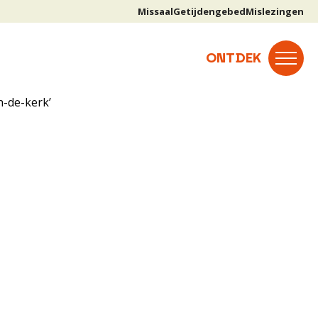
Missaal
Getijdengebed
Mislezingen