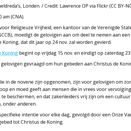
eldreda’s, Londen. / Credit: Lawrence OP via Flickr (CC BY-NC
00 am (CNA).
or Religieuze Vrijheid, een kantoor van de Verenigde Stat
SCCB), moedigt de gelovigen aan om deel te nemen aan een
 Koning, dat dit jaar op 24 nov. zal worden gevierd.
e Koning
begint op vrijdag 15 nov. en eindigt op zaterdag 23
gelovigen gevraagd om hun gebeden aan Christus de Konin
ie in de novene zijn opgenomen, zijn voor gelovigen om z
oop en moed geeft aan mensen die in vrees voor vervolgin
te beschermen, en dat zakenleiders vrij zijn om een cultuur
, onder anderen.
specifieke intentie voor elke dag, gevolgd door een Onze V
 gebed tot Christus de Koning.