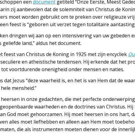
isschoppen een
document
getiteld “Onze Eerste, Meest Geded
arin zij aanbevolen dat de solemniteit van Christus de Konin
rs moet worden gebruikt om te preken over religieuze vrijhe
en feest is “geboren uit verzet tegen totalitaire aantastinge
ken dringen wij aan op een intensivering van uw gebeden 
s geliefde land,” aldus het document.
et feest van Christus de Koning in 1925 met zijn encycliek
Qu
 seculiere en atheïstische tendensen. Hij erkende dat het p
n tot voortdurende onenigheid onder mensen en naties.
aus dat Jezus “deze waarheid is, en het is van Hem dat de 
hele mensheid.”
et heersen in onze gedachten, die met perfecte onderwerping
eopenbaarde waarheden en de doctrines van Christus. Hij m
an God moet gehoorzamen. Hij moet heersen in ons hart, da
en alles moet liefhebben en alleen aan Hem moet toebehor
ematen, die als instrumenten moeten dienen voor de innerlij