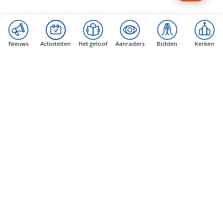
Nieuws
Activiteiten
Het geloof
Aanraders
Bidden
Kerken
Bisdom Haarlem-Amsterdam
Internationale H.Mis en Bazaar
7 augustus 2026