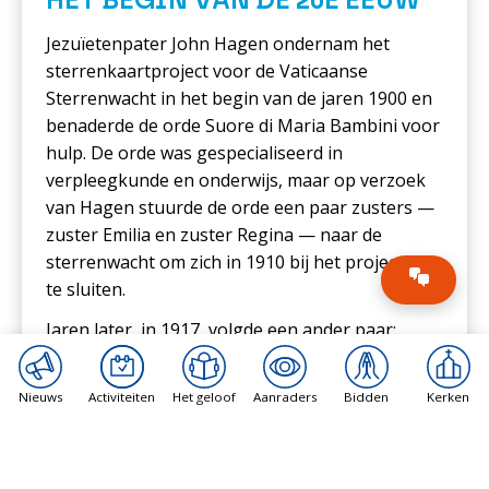
HET BEGIN VAN DE 20E EEUW
Jezuïetenpater John Hagen ondernam het
sterrenkaartproject voor de Vaticaanse
Sterrenwacht in het begin van de jaren 1900 en
benaderde de orde Suore di Maria Bambini voor
hulp. De orde was gespecialiseerd in
verpleegkunde en onderwijs, maar op verzoek
van Hagen stuurde de orde een paar zusters —
zuster Emilia en zuster Regina — naar de
sterrenwacht om zich in 1910 bij het project aan
te sluiten.
Jaren later, in 1917, volgde een ander paar:
zuster Concetta en zuster Luigia. Tegen 1921
hadden de zusters gezamenlijk bijna 500.000
Nieuws
Activiteiten
Het geloof
Aanraders
Bidden
Kerken
sterren gecatalogiseerd.
Het mappingproject van het Vaticaan was
onderdeel van een wereldwijde inspanning om