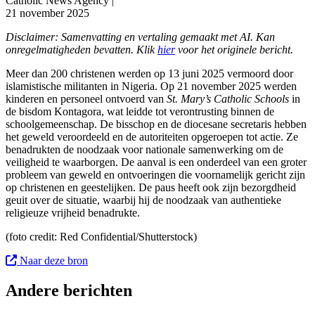
Catholic News Agency |
21 november 2025
Disclaimer: Samenvatting en vertaling gemaakt met AI. Kan
onregelmatigheden bevatten. Klik
hier
voor het originele bericht.
Meer dan 200 christenen werden op 13 juni 2025 vermoord door
islamistische militanten in Nigeria. Op 21 november 2025 werden
kinderen en personeel ontvoerd van
St. Mary’s Catholic Schools
in
de bisdom Kontagora, wat leidde tot verontrusting binnen de
schoolgemeenschap. De bisschop en de diocesane secretaris hebben
het geweld veroordeeld en de autoriteiten opgeroepen tot actie. Ze
benadrukten de noodzaak voor nationale samenwerking om de
veiligheid te waarborgen. De aanval is een onderdeel van een groter
probleem van geweld en ontvoeringen die voornamelijk gericht zijn
op christenen en geestelijken. De paus heeft ook zijn bezorgdheid
geuit over de situatie, waarbij hij de noodzaak van authentieke
religieuze vrijheid benadrukte.
(foto c
redit: Red Confidential/Shutterstock)
Naar deze bron
Andere berichten