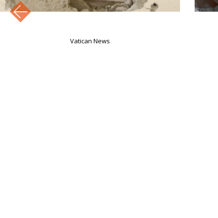
Vatican News
Pa
Libanon gesprekken in Rome maken
vorderingen, rapporten suggereren
8 augustus 2026