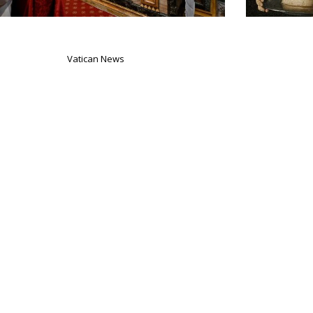
Vatican News
us bezoekt het Heiligdom van Onze
Paus
Lieve Vrouw van Goede Raad in
overwin
Genazzano
8 augustus 2026