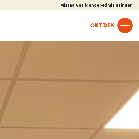
Missaal
Getijdengebed
Mislezingen