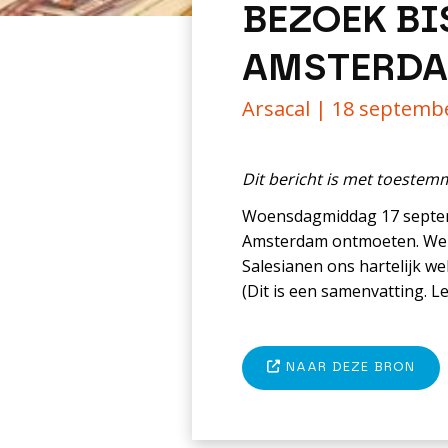
BEZOEK B
AMSTERD
Arsacal |
18 septemb
Dit bericht is met toeste
Woensdagmiddag 17 septembe
Amsterdam ontmoeten. We k
Salesianen ons hartelijk w
(Dit is een samenvatting. Le
NAAR DEZE BRON