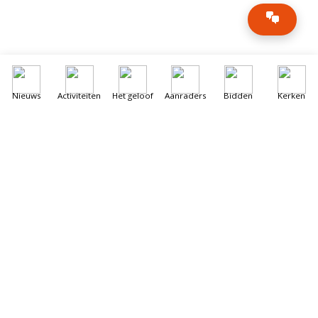
Nieuws
Activiteiten
Het geloof
Aanraders
Bidden
Kerken
Vatican News
Libanon gesprekken in Rome maken
vorderingen, rapporten suggereren
8 augustus 2026