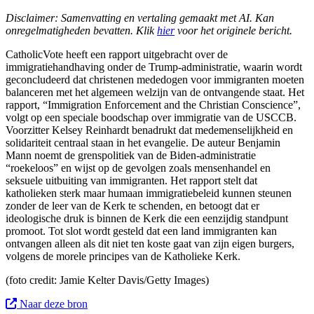
Disclaimer: Samenvatting en vertaling gemaakt met AI. Kan
onregelmatigheden bevatten. Klik
hier
voor het originele bericht.
CatholicVote heeft een rapport uitgebracht over de
immigratiehandhaving onder de Trump-administratie, waarin wordt
geconcludeerd dat christenen mededogen voor immigranten moeten
balanceren met het algemeen welzijn van de ontvangende staat. Het
rapport, “Immigration Enforcement and the Christian Conscience”,
volgt op een speciale boodschap over immigratie van de USCCB.
Voorzitter Kelsey Reinhardt benadrukt dat medemenselijkheid en
solidariteit centraal staan in het evangelie. De auteur Benjamin
Mann noemt de grenspolitiek van de Biden-administratie
“roekeloos” en wijst op de gevolgen zoals mensenhandel en
seksuele uitbuiting van immigranten. Het rapport stelt dat
katholieken sterk maar humaan immigratiebeleid kunnen steunen
zonder de leer van de Kerk te schenden, en betoogt dat er
ideologische druk is binnen de Kerk die een eenzijdig standpunt
promoot. Tot slot wordt gesteld dat een land immigranten kan
ontvangen alleen als dit niet ten koste gaat van zijn eigen burgers,
volgens de morele principes van de Katholieke Kerk.
(foto c
redit: Jamie Kelter Davis/Getty Images
)
Naar deze bron