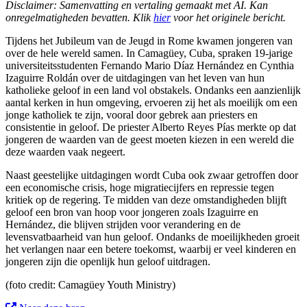
Disclaimer: Samenvatting en vertaling gemaakt met AI. Kan
onregelmatigheden bevatten. Klik
hier
voor het originele bericht.
Tijdens het Jubileum van de Jeugd in Rome kwamen jongeren van
over de hele wereld samen. In Camagüey, Cuba, spraken 19-jarige
universiteitsstudenten Fernando Mario Díaz Hernández en Cynthia
Izaguirre Roldán over de uitdagingen van het leven van hun
katholieke geloof in een land vol obstakels. Ondanks een aanzienlijk
aantal kerken in hun omgeving, ervoeren zij het als moeilijk om een
jonge katholiek te zijn, vooral door gebrek aan priesters en
consistentie in geloof. De priester Alberto Reyes Pías merkte op dat
jongeren de waarden van de geest moeten kiezen in een wereld die
deze waarden vaak negeert.
Naast geestelijke uitdagingen wordt Cuba ook zwaar getroffen door
een economische crisis, hoge migratiecijfers en repressie tegen
kritiek op de regering. Te midden van deze omstandigheden blijft
geloof een bron van hoop voor jongeren zoals Izaguirre en
Hernández, die blijven strijden voor verandering en de
levensvatbaarheid van hun geloof. Ondanks de moeilijkheden groeit
het verlangen naar een betere toekomst, waarbij er veel kinderen en
jongeren zijn die openlijk hun geloof uitdragen.
(foto c
redit: Camagüey Youth Ministry
)