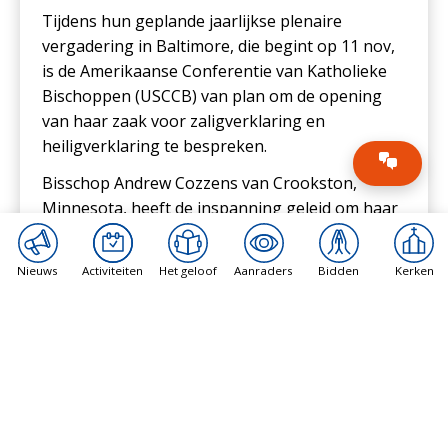
Tijdens hun geplande jaarlijkse plenaire
vergadering in Baltimore, die begint op 11 nov,
is de Amerikaanse Conferentie van Katholieke
Bischoppen (USCCB) van plan om de opening
van haar zaak voor zaligverklaring en
heiligverklaring te bespreken.
Bisschop Andrew Cozzens van Crookston,
Minnesota, heeft de inspanning geleid om haar
zaak te openen, samenwerkend met de lokale
Benedictijnen — die aanvankelijk terughoudend
Nieuws
Activiteiten
Het geloof
Aanraders
Bidden
Kerken
waren om haar zaak te openen — om
informatie uit hun archieven te verzamelen. Op
23 okt. heeft Cozzens
een brief uitgegeven
waarin werd aangekondigd dat voorlopige
stappen worden genomen om haar
heiligverklaring te openen.
De familie van Zervas is coöperatief geweest, en