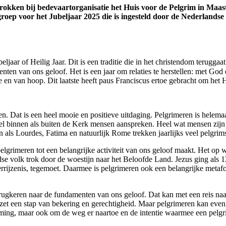
rokken bij bedevaartorganisatie het Huis voor de Pelgrim in Maa
groep voor het Jubeljaar 2025 die is ingesteld door de Nederlands
aar of Heilig Jaar. Dit is een traditie die in het christendom teruggaat
nten van ons geloof. Het is een jaar om relaties te herstellen: met God
e en van hoop. Dit laatste heeft paus Franciscus ertoe gebracht om het 
. Dat is een heel mooie en positieve uitdaging. Pelgrimeren is helema
wel binnen als buiten de Kerk mensen aanspreken. Heel wat mensen zij
als Lourdes, Fatima en natuurlijk Rome trekken jaarlijks veel pelgrim
ie pelgrimeren tot een belangrijke activiteit van ons geloof maakt. Het
volk trok door de woestijn naar het Beloofde Land. Jezus ging als 12-
verrijzenis, tegemoet. Daarmee is pelgrimeren ook een belangrijke meta
rugkeren naar de fundamenten van ons geloof. Dat kan met een reis na
, zet een stap van bekering en gerechtigheid. Maar pelgrimeren kan eve
emming, maar ook om de weg er naartoe en de intentie waarmee een pelg