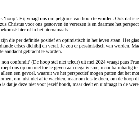
 is ‘hoop’. Hij vraagt ons om pelgrims van hoop te worden. Ook dat is 
Jezus Christus voor ons gestorven én verrezen is en daarmee het perspe
oekomst: hier of in het hiernamaals.
ijn die per definitie positief en optimistisch in het leven staan. Het gla
hande crises dichtbij en veraf. Je zou er pessimistisch van worden. Maa
de aandacht gebracht te worden.
es non confundit’ (De hoop stel niet teleur) uit mei 2024 vraagt paus Fr
roept ons op om niet toe te geven aan negativisme, maar barmhartig te 
 alleen een gevoel, waaruit we het perspectief mogen putten dat het morg
omen, om juist niet af te wachten, maar om iets te doen, om de hoop di
 dat je deze niet voor jezelf houdt, maar deelt en uitdraagt in de were