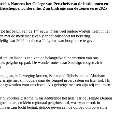
stricht. Namens het College van Perschefs van de bisdommen en
e Bisschoppenconferentie. Zijn bijdrage aan de zomerserie 2025
e
 tot het begin van de 14
eeuw, maar veel oudere wortels heeft in het
 en met de medemens; een jaar dat aanspoort tot bekering,
Heilig Jaar 2025 het thema ‘Pelgrims van hoop’ mee te geven.
al ‘in’ en hoop is een van de belangrijke fundamenten van ons
n als pelgrim op pad. De wandelroutes naar Santiago mogen zich
s.
 op weg gaan, in beweging komen, is een oud Bijbels thema. Abraham
jarige met zijn ouders naar de Tempel in Jeruzalem en later trok Hij
foor geworden voor ons leven. Als gelovige mensen zijn wij een leven
ar bijvoorbeeld Rome, waar gedurende het hele jaar de Heilige Deuren
ngoed naar een klein regionaal pelgrimsoord, waarvan er ook in
rim aan zijn tocht begint: gehoor geven aan de oproep om op weg te