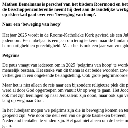
Matheu Bemelmans
is perschef van het bisdom Roermond en bet
de bisschoppenconferentie neemt hij deel aan de landelijke werk
op rkkerk.nl gaat over een ‘beweging van hoop’.
Naar een ‘beweging van hoop’
Het jaar 2025 wordt in de Rooms-Katholieke Kerk gevierd als een Jubelj
jodendom. Een Jubeljaar is een jaar om terug te keren naar de fundame
barmhartigheid en gerechtigheid. Maar het is ook een jaar van vreugd
Pelgrims
De paus vraagt van iedereen om in 2025 ‘pelgrims van hoop’ te worden
menselijk bestaan. Het sterke van dit thema is dat beide woorden zo
verheugen in een ongekende belangstelling. Ook grote pelgrimsoorden 
Maar het is niet alleen de reis naar een bijzondere religieuze plek d
werd al door God opgeroepen om vanuit Ur op weg te gaan. Het Joodse 
ook met zijn leerlingen op naar Jeruzalem: zijn dood, maar ook zijn 
lang op weg naar God.
In het Jubeljaar mogen we pelgrims zijn die in beweging komen en te
geopend zijn. Wie door die deur een van de grote basilieken betreedt
Nederland tientallen te vinden zijn. Het gaat niet alleen om de best
gaan.