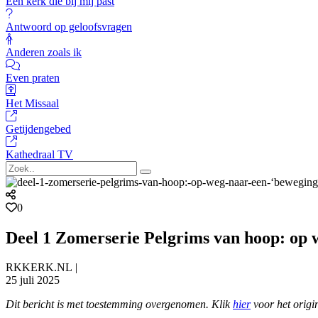
Een kerk die bij mij past
Antwoord op geloofsvragen
Anderen zoals ik
Even praten
Het Missaal
Getijdengebed
Kathedraal TV
0
Deel 1 Zomerserie Pelgrims van hoop: op 
RKKERK.NL |
25 juli 2025
Dit bericht is met toestemming overgenomen. Klik
hier
voor het origin