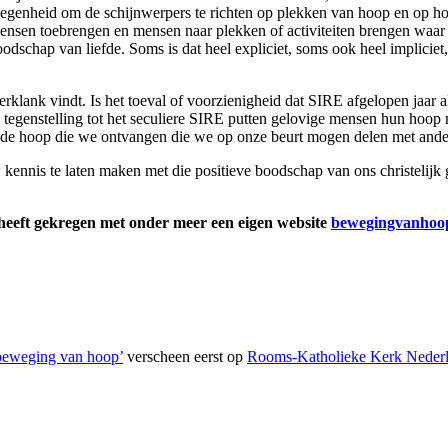
elegenheid om de schijnwerpers te richten op plekken van hoop en op ho
nsen toebrengen en mensen naar plekken of activiteiten brengen waar 
boodschap van liefde. Soms is dat heel expliciet, soms ook heel implici
erklank vindt. Is het toeval of voorzienigheid dat SIRE afgelopen jaar 
 tegenstelling tot het seculiere SIRE putten gelovige mensen hun hoop ni
t de hoop die we ontvangen die we op onze beurt mogen delen met ande
kennis te laten maken met die positieve boodschap van ons christelij
eeft gekregen met onder meer een eigen website
bewegingvanhoop
‘beweging van hoop’
verscheen eerst op
Rooms-Katholieke Kerk Neder