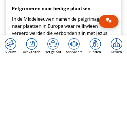
Pelgrimeren naar heilige plaatsen
In de Middeleeuwen namen de pelgrimages toe
naar plaatsen in Europa waar relikwieën
vereerd werden die verbonden zijn met Jezus
Christus of met Maria of andere heiligen. Zeker
de ‘camino’, de weg, naar het graf van de heilige
Nieuws
Activiteiten
Het geloof
Aanraders
Bidden
Kerken
apostel Jacobus (de Meerdere) in Santiago de
Compostella werd en wordt door velen gelopen.
Op de route ontstonden ook
bedevaartplaatsen, waaronder Vézelay met
relikwieën van de H. Maria Magdalena.
Door de opkomst van het protestantisme in
grote delen van Europa en later de Verlichting
namen veel bedevaarten af, raakten in de
verdrukking óf kwamen juist op. Zo raakten
katholieken ‘de Heilige Stede’ kwijt, de