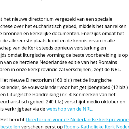
t het nieuwe directorium vergezeld van een speciale
techese over het eucharistisch gebed, middels het aanreiken
che bronnen en kerkelijke documenten. Enerzijds omdat het
p de allereerste plaats komt en de kennis ervan in alle
chap van de Kerk steeds opnieuw versterking en
ijds omdat liturgische vorming de beste voorbereiding is op
n van de herziene Nederlandse editie van het Romains
aren in onze kerkprovincie zal verschijnen’, zegt de NRL.
Het nieuwe Directorium (160 blz.) met de liturgische
kalender, de vouwkalender voor het getijdengebed (12 blz.)
en Liturgische Handreiking (nr. 4: Kenmerken van het
eucharistisch gebed, 240 blz.) verschijnt medio oktober en
is verkrijgbaar via de
webshop van de NRL
.
Het bericht
Directorium voor de Nederlandse kerkprovincie 
bestellen
verscheen eerst op
Rooms-Katholieke Kerk Nede