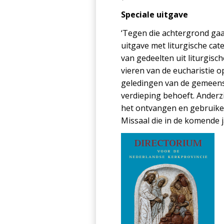
Speciale uitgave
‘Tegen die achtergrond gaa
uitgave met li­turgische ca
van gedeelten uit liturgis
vieren van de eucharistie o
geledingen van de gemeens
verdieping behoeft. Anderz
het ontvangen en gebruike
Missaal die in de komende j