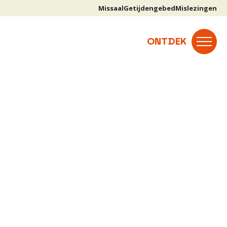
Missaal
Getijdengebed
Mislezingen