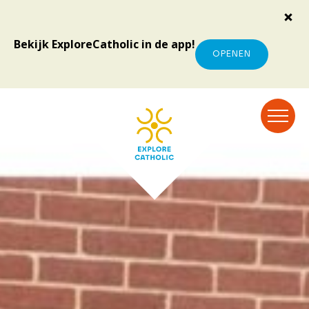
Bekijk ExploreCatholic in de app!
OPENEN