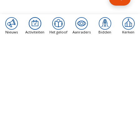
Nieuws
Activiteiten
Het geloof
Aanraders
Bidden
Kerken
Catholic News Agency
Rooms-Katholieke kerk in New York telt vierde
vandalisme-aanval in twee jaar met
vernietiging van Mariabeeld
6 augustus 2026