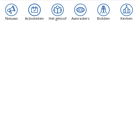
Nieuws
Activiteiten
Het geloof
Aanraders
Bidden
Kerken
Catholic News Agency
Rooms-Katholieke kerk in New York telt vierde
vandalisme-aanval in twee jaar met
vernietiging van Mariabeeld
6 augustus 2026