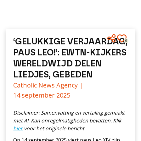
‘GELUKKIGE VERJAARDAG,
0
PAUS LEO!’: EWTN-KIJKERS
WERELDWIJD DELEN
LIEDJES, GEBEDEN
Catholic News Agency |
14 september 2025
Disclaimer: Samenvatting en vertaling gemaakt
met AI. Kan onregelmatigheden bevatten. Klik
hier
voor het originele bericht.
Op 14 september 2025 viert paus Leo XIV zijn