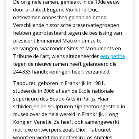
De originele ramen, gemaakt in de 19de eeuw
door architect Eugène Viollet-le-Duc,
ontkwamen onbeschadigd aan de brand.
Verschillende historische preservatiegroepen
hebben geprotesteerd tegen de beslissing van
president Emmanuel Macron om ze te
vervangen, waaronder Sites et Monuments en
Tribune de l’art, wiens sitebeheerder
een petitie
tegen de nieuwe ramen heeft gelanceerd die
244.833 handtekeningen heeft verzameld.
Tabouret, geboren in Frankrijk in 1981,
studeerde in 2006 af aan de École nationale
supérieure des Beaux-Arts in Parijs. Haar
schilderijen en sculpturen zijn tentoongesteld in
musea over de hele wereld in Frankrijk, Hong
Kong en Venetië. Ze heeft ook samengewerkt
met luxe ontwerpers zoals Dior. Tabouret
woont en werkt momenteel in Los Angeles,