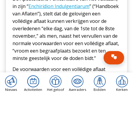
in zijn “
Enchiridion Indulgentiarum
” (“Handboek
van Aflaten”), stelt dat de gelovigen een
vollédige aflaat kunnen verkrijgen voor de
overledenen “elke dag, van de 1ste tot de 8ste
november,” als men, naast het vervullen van de
normale voorwaarden voor een vollédige aflaat,
“vroom een begraafplaats bezoekt en ten
minste geestelijk voor de doden bidt.”
De voorwaarden voor een vollédige aflaat
kunnen enkele dagen voor of na het verrichten
van de werken om de aflaat te verkrijgen,
Nieuws
Activiteiten
Het geloof
Aanraders
Bidden
Kerken
worden vervuld, maar het is passend dat de
Communie en het gebed op dezelfde dag
plaatsvinden dat het werk is voltooid.
Het Allerheiligen octaaf werd opmerkelijk
uitgebreid tot de hele maand november in zowel
2020
als
2021
te midden van zorgen om grote